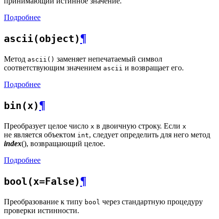
принимающий истинное значение.
Подробнее
¶
ascii(object)
Метод
заменяет непечатаемый символ
ascii()
соответствующим значением
и возвращает его.
ascii
Подробнее
¶
bin(x)
Преобразует целое число
в двоичную строку. Если
x
x
не является объектом
, следует определить для него метод
int
index
(), возвращающий целое.
Подробнее
¶
bool(x=False)
Преобразование к типу
через стандартную процедуру
bool
проверки истинности.