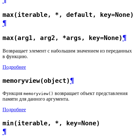
max(iterable, *, default, key=None)
¶
¶
max(arg1, arg2, *args, key=None)
Возвращает элемент с набольшим значением из переданных
в функцию.
Подробнее
¶
memoryview(object)
Функция
возвращает объект представления
memoryview()
памяти для данного аргумента.
Подробнее
min(iterable, *, key=None)
¶