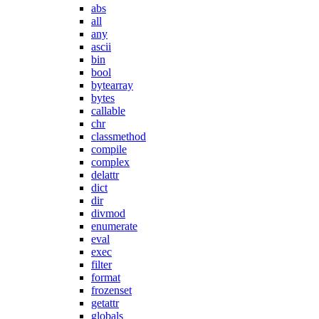
abs
all
any
ascii
bin
bool
bytearray
bytes
callable
chr
classmethod
compile
complex
delattr
dict
dir
divmod
enumerate
eval
exec
filter
format
frozenset
getattr
globals