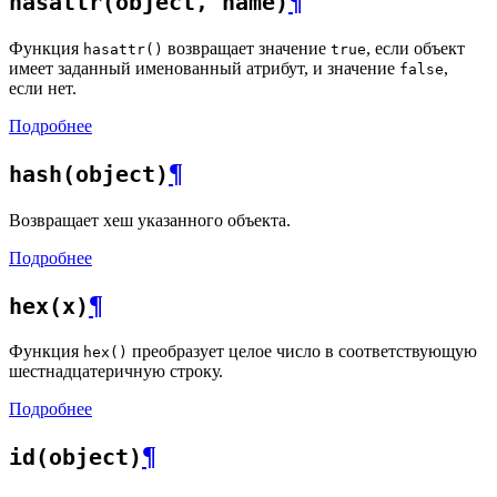
¶
hasattr(object, name)
Функция
возвращает значение
, если объект
hasattr()
true
имеет заданный именованный атрибут, и значение
,
false
если нет.
Подробнее
¶
hash(object)
Возвращает хеш указанного объекта.
Подробнее
¶
hex(x)
Функция
преобразует целое число в соответствующую
hex()
шестнадцатеричную строку.
Подробнее
¶
id(object)