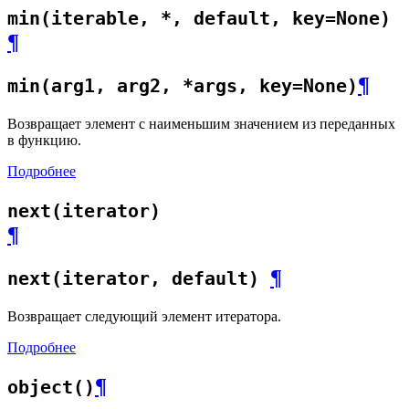
min(iterable, *, default, key=None)
¶
¶
min(arg1, arg2, *args, key=None)
Возвращает элемент с наименьшим значением из переданных
в функцию.
Подробнее
next(iterator)
¶
¶
next(iterator, default)
Возвращает следующий элемент итератора.
Подробнее
¶
object()