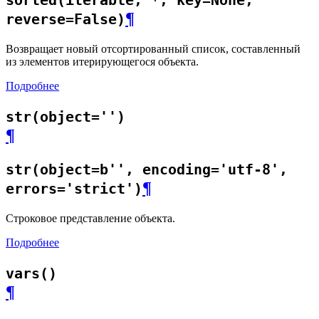
sorted(iterable, *, key=None,
¶
reverse=False)
Возвращает новый отсортированный список, составленный
из элементов итерирующегося объекта.
Подробнее
str(object='')
¶
str(object=b'', encoding='utf-8',
¶
errors='strict')
Строковое представление объекта.
Подробнее
vars()
¶