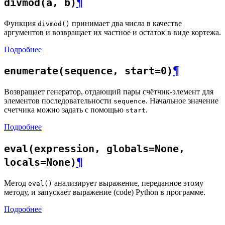
¶
divmod(a, b)
Функция
принимает два числа в качестве
divmod()
аргументов и возвращает их частное и остаток в виде кортежа.
Подробнее
¶
enumerate(sequence, start=0)
Возвращает генератор, отдающий пары счётчик-элемент для
элементов последовательности
. Начальное значение
sequence
счетчика можно задать с помощью
.
start
Подробнее
eval(expression, globals=None,
¶
locals=None)
Метод
анализирует выражение, переданное этому
eval()
методу, и запускает выражение (code) Python в программе.
Подробнее