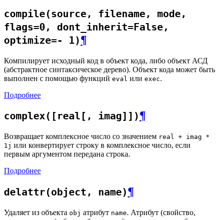
compile(source, filename, mode,
flags=0, dont_inherit=False,
¶
optimize=- 1)
Компилирует исходный код в объект кода, либо объект АСД
(абстрактное синтаксическое дерево). Объект кода может быть
выполнен с помощью функций
или
.
eval
exec
Подробнее
¶
complex([real[, imag]])
Возвращает комплексное число со значением
real + imag *
или конвертирует строку в комплексное число, если
1j
первым аргументом передана строка.
Подробнее
¶
delattr(object, name)
Удаляет из объекта
атрибут
. Атрибут (свойство,
obj
name