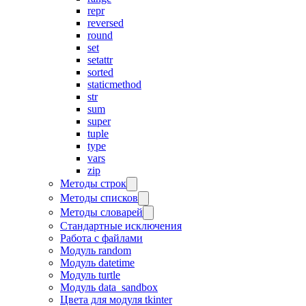
repr
reversed
round
set
setattr
sorted
staticmethod
str
sum
super
tuple
type
vars
zip
Методы строк
Методы списков
Методы словарей
Стандартные исключения
Работа с файлами
Модуль random
Модуль datetime
Модуль turtle
Модуль data_sandbox
Цвета для модуля tkinter