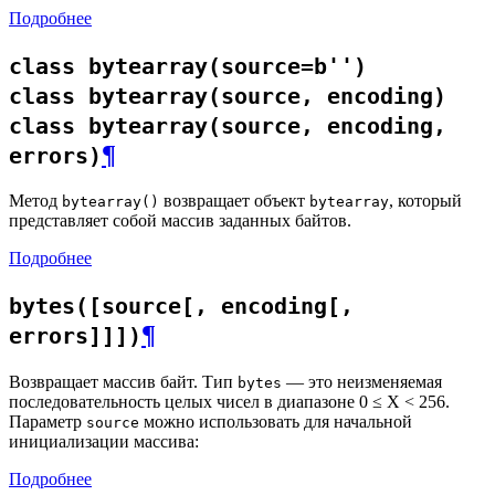
Подробнее
class bytearray(source=b'')
class bytearray(source, encoding)
class bytearray(source, encoding,
¶
errors)
Метод
возвращает объект
, который
bytearray()
bytearray
представляет собой массив заданных байтов.
Подробнее
bytes([source[, encoding[,
¶
errors]]])
Возвращает массив байт. Тип
— это неизменяемая
bytes
последовательность целых чисел в диапазоне 0 ≤ X < 256.
Параметр
можно использовать для начальной
source
инициализации массива:
Подробнее