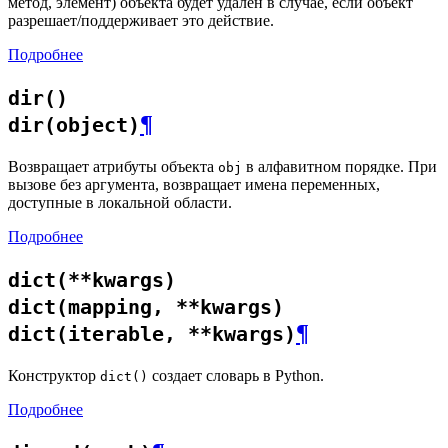
метод, элемент) объекта будет удалён в случае, если объект
разрешает/поддерживает это действие.
Подробнее
dir()
¶
dir(object)
Возвращает атрибуты объекта
в алфавитном порядке. При
obj
вызове без аргумента, возвращает имена переменных,
доступные в локальной области.
Подробнее
dict(**kwargs)
dict(mapping, **kwargs)
¶
dict(iterable, **kwargs)
Конструктор
создает словарь в Python.
dict()
Подробнее