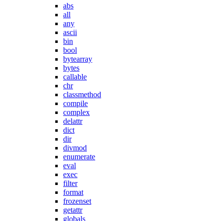
abs
all
any
ascii
bin
bool
bytearray
bytes
callable
chr
classmethod
compile
complex
delattr
dict
dir
divmod
enumerate
eval
exec
filter
format
frozenset
getattr
globals