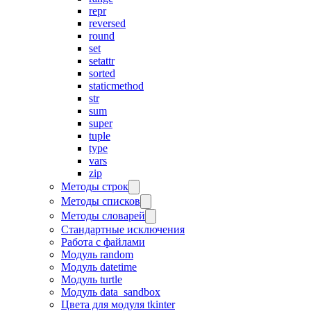
repr
reversed
round
set
setattr
sorted
staticmethod
str
sum
super
tuple
type
vars
zip
Методы строк
Методы списков
Методы словарей
Стандартные исключения
Работа с файлами
Модуль random
Модуль datetime
Модуль turtle
Модуль data_sandbox
Цвета для модуля tkinter